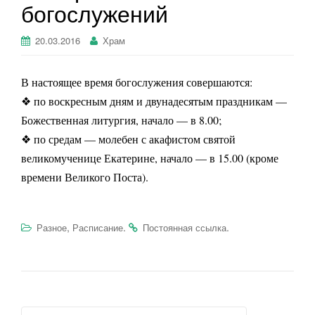
богослужений
г
а
20.03.2016
Храм
ц
и
ю
В настоящее время богослужения совершаются:
❖ по воскресным дням и двунадесятым праздникам —
Божественная литургия, начало — в 8.00;
❖ по средам — молебен с акафистом святой
великомученице Екатерине, начало — в 15.00 (кроме
времени Великого Поста).
,
.
.
Разное
Расписание
Постоянная ссылка