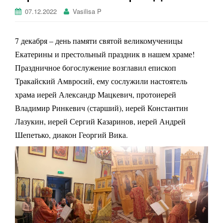
г
07.12.2022
Vasilisa P
а
ц
7 декабря – день памяти святой великомученицы
и
ю
Екатерины и престольный праздник в нашем храме!
Праздничное богослужение возглавил епископ
Тракайский Амвросий, ему сослужили настоятель
храма иерей Александр Мацкевич, протоиерей
Владимир Ринкевич (старший), иерей Константин
Лазукин, иерей Сергий Казаринов, иерей Андрей
Шепетько, диакон Георгий Вика.