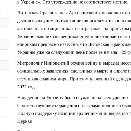
в Украине». Это утверждение не соответствует истине.
с
Литовская Православная Архиепископия неоднократно 
деяния вышеупомянутых клириков исключительно в пло
антивоенная позиция никак не отразилась на принятом 
Украине бывших священников ничем не отличается от
клирикам прекрасно известно, что Литовская Правосла
Украины уже на следующий день после ее начала – 25 фе
Митрополит Иннокентий осудил войну и выразил несог
официальных заявлениях, сделанных в марте и апреле п
всем православном мире. При этом церковный суд над 
2022 года.
Нападение на Украину было осуждено на всех уровнях 
Соответствующие обращения с тысячами подписей были
Полную поддержку позиции архиепископии выразило т
Церкви.