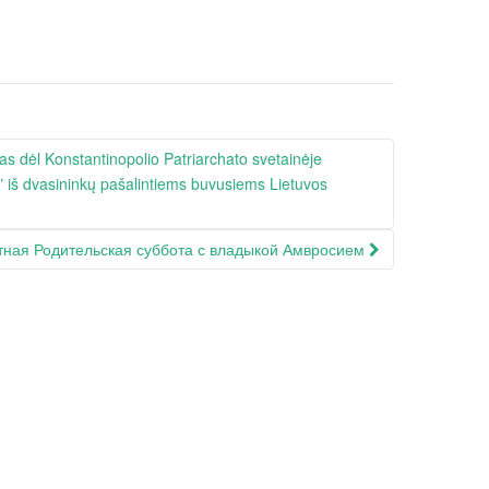
as dėl Konstantinopolio Patriarchato svetainėje
ą” iš dvasininkų pašalintiems buvusiems Lietuvos
тная Родительская суббота с владыкой Амвросием