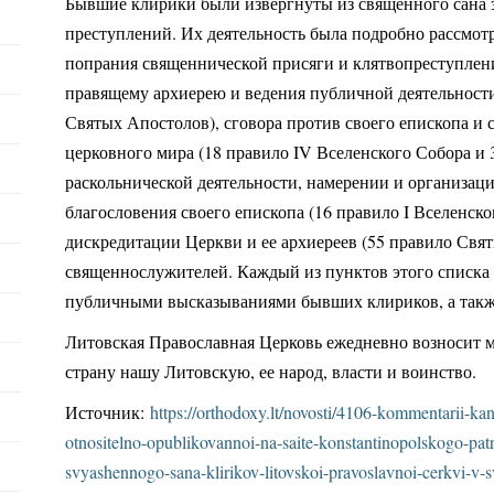
Бывшие клирики были извергнуты из священного сана 
преступлений. Их деятельность была подробно рассмот
попрания священнической присяги и клятвопреступлен
правящему архиерею и ведения публичной деятельности 
Святых Апостолов), сговора против своего епископа и 
церковного мира (18 правило IV Вселенского Собора и 
раскольнической деятельности, намерении и организац
благословения своего епископа (16 правило I Вселенско
дискредитации Церкви и ее архиереев (55 правило Свят
священнослужителей. Каждый из пунктов этого списка
публичными высказываниями бывших клириков, а такж
Литовская Православная Церковь ежедневно возносит м
страну нашу Литовскую, ее народ, власти и воинство.
Источник:
https://orthodoxy.lt/novosti/4106-kommentarii-kan
otnositelno-opublikovannoi-na-saite-konstantinopolskogo-patr
svyashennogo-sana-klirikov-litovskoi-pravoslavnoi-cerkvi-v