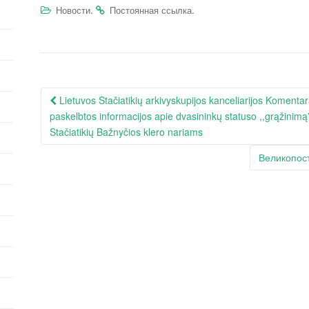
.
.
Новости
Постоянная ссылка
Навигация
Lietuvos Stačiatikių arkivyskupijos kanceliarijos Komentar
по
paskelbtos informacijos apie dvasininkų statuso ,,grąžinim
записям
Stačiatikių Bažnyčios klero nariams
Великопос