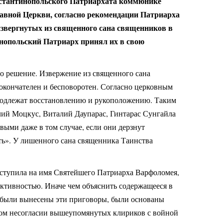
онстантинопольского Патриархата коммюнике
авной Церкви, согласно рекомендации Патриарха
звергнутых из священного сана священников в
нопольский Патриарх принял их в свою
о решение. Извержение из священного сана
 окончателен и бесповоротен. Согласно церковным
 подлежат восстановлению и рукоположению. Таким
ий Моцкус, Виталий Даупарас, Гинтарас Сунгайла
выми даже в том случае, если они дерзнут
ть». У лишенного сана священника Таинства
оступила на имя Святейшего Патриарха Варфоломея,
ективностью. Иначе чем объяснить содержащееся в
 были вынесены эти приговоры, были основаны
вом несогласии вышеупомянутых клириков с войной