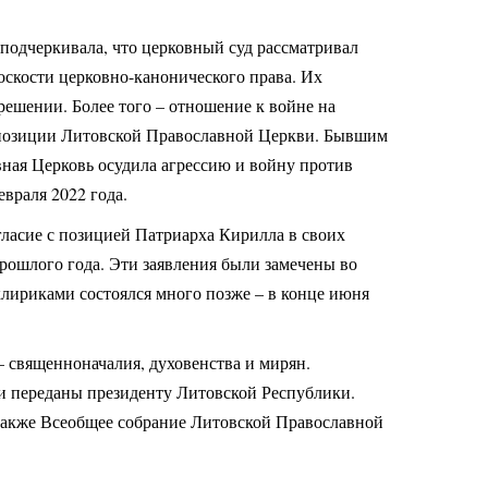
подчеркивала, что церковный суд рассматривал
скости церковно-канонического права. Их
решении. Более того – отношение к войне на
 позиции Литовской Православной Церкви. Бывшим
вная Церковь осудила агрессию и войну против
враля 2022 года.
ласие с позицией Патриарха Кирилла в своих
рошлого года. Эти заявления были замечены во
клириками состоялся много позже – в конце июня
– священноначалия, духовенства и мирян.
 переданы президенту Литовской Республики.
акже Всеобщее собрание Литовской Православной