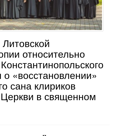
 Литовской
опии относительно
 Константинопольского
 о «восстановлении»
го сана клириков
 Церкви в священном