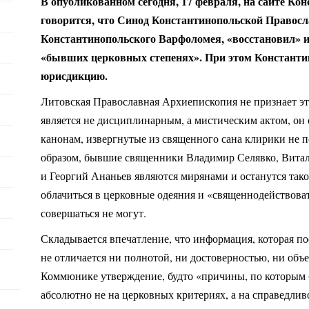
В опубликованном сегодня, 17 февраля, на сайте К
говорится, что Синод Константинопольской Правосл
Константинопольского Варфоломея, «восстановил» и
«бывших церковных степенях». При этом Константи
юрисдикцию.
Литовская Православная Архиепископия не признает эт
является не дисциплинарным, а мистическим актом, он
канонам, извергнутые из священного сана клирики не
образом, бывшие священники Владимир Селявко, Витал
и Георгий Ананьев являются мирянами и останутся тако
облачиться в церковные одеяния и «священнодействова
совершаться не могут.
Складывается впечатление, что информация, которая п
не отличается ни полнотой, ни достоверностью, ни объ
Коммюнике утверждение, будто «причины, по которым
абсолютно не на церковных критериях, а на справедли