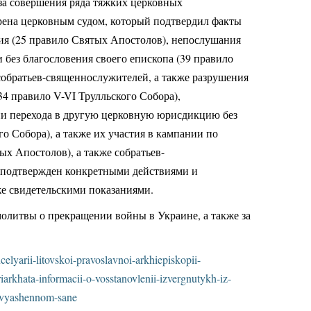
за совершения ряда тяжких церковных
рена церковным судом, который подтвердил факты
ия (25 правило Святых Апостолов), непослушания
без благословения своего епископа (39 правило
собратьев-священнослужителей, а также разрушения
34 правило V-VI Трулльского Собора),
ии перехода в другую церковную юрисдикцию без
го Собора), а также их участия в кампании по
ых Апостолов), а также собратьев-
 подтвержден конкретными действиями и
е свидетельскими показаниями.
олитвы о прекращении войны в Украине, а также за
celyarii-litovskoi-pravoslavnoi-arkhiepiskopii-
iarkhata-informacii-o-vosstanovlenii-izvergnutykh-iz-
-svyashennom-sane