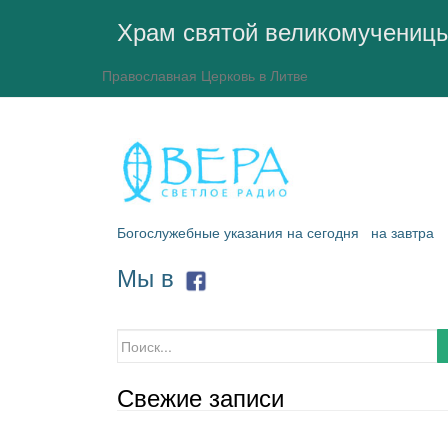
Храм святой великомучениц
Православная Церковь в Литве
Богослужебные указания на сегодня
на завтра
Мы в
Искать:
Свежие записи