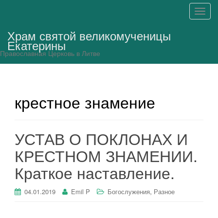
П
о
Храм святой великомученицы
к
Екатерины
а
Православная Церковь в Литве
з
а
т
ь
крестное знамение
/
С
к
УСТАВ О ПОКЛОНАХ И
р
ы
КРЕСТНОМ ЗНАМЕНИИ.
т
Краткое наставление.
ь
н
,
04.01.2019
Emil P
Богослужения
Разное
а
в
и