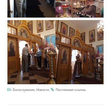
,
.
.
Богослужения
Новости
Постоянная ссылка