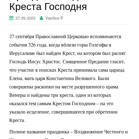
Креста Господня
г
а
27.09.2023
Vasilisa P
ц
и
ю
27 сентября Православной Церковью вспоминаются
события 326 года, когда вблизи горы Голгофы в
Иерусалиме был найден Крест, на котором был распят
Господь Иисус Христос. Священное Предание гласит,
что участие в поисках Креста принимала сама царица
Елена, мать царя Константина Великого. Были
совершены раскопки на месте разрушенного храма
Венеры и найдены три креста, один из которых
оказался тем самым Крестом Господним – на это
указало исцеление, совершившееся при обретении
Креста.
Полное название праздника – Воздвижение Честного и