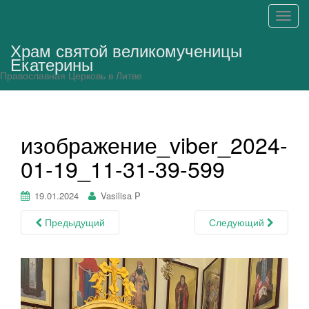
П
о
Храм святой великомученицы
к
Екатерины
а
Православная Церковь в Литве
з
а
т
ь
изображение_viber_2024-
/
01-19_11-31-39-599
С
к
р
19.01.2024
Vasilisa P
ы
Предыдущий
Следующий
т
ь
н
а
в
и